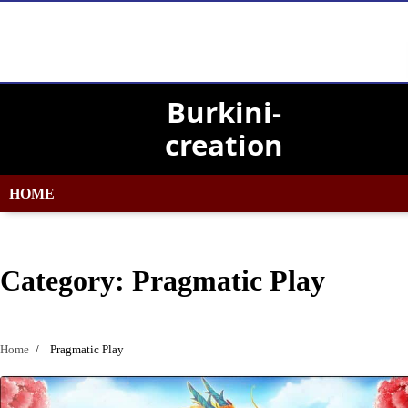
Skip
Burkini-
to
creation
content
HOME
Category:
Pragmatic Play
Home
Pragmatic Play