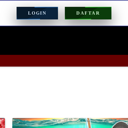
LOGIN
DAFTAR