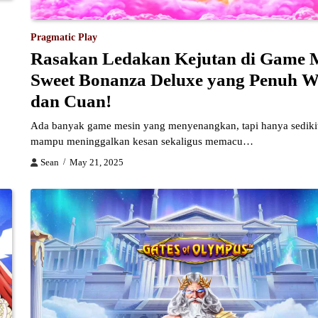
Pragmatic Play
Rasakan Ledakan Kejutan di Game 
Sweet Bonanza Deluxe yang Penuh 
dan Cuan!
Ada banyak game mesin yang menyenangkan, tapi hanya sediki
mampu meninggalkan kesan sekaligus memacu…
Sean
May 21, 2025