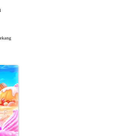
h
lekang