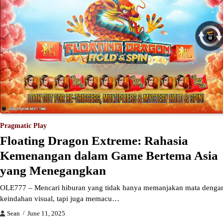
Pragmatic Play
Floating Dragon Extreme: Rahasia
Kemenangan dalam Game Bertema Asia
yang Menegangkan
OLE777 – Mencari hiburan yang tidak hanya memanjakan mata denga
keindahan visual, tapi juga memacu…
Sean
June 11, 2025