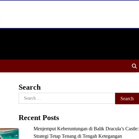
Search
Search
for:
Recent Posts
Menjemput Keberuntungan di Balik Dracula’s Castle:
Strategi Tetap Tenang di Tengah Ketegangan